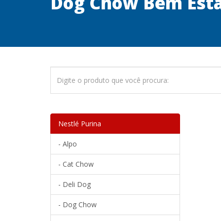
Dog Chow Bem Est
Nestlé Purina
- Alpo
- Cat Chow
- Deli Dog
- Dog Chow