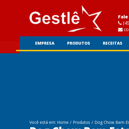
Fale
(45
co
EMPRESA
PRODUTOS
RECEITAS
Você está em: Home
/
Produtos
/
Dog Chow Bem Es